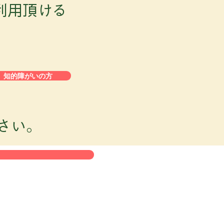
利用頂ける
知的障がいの方
さい。