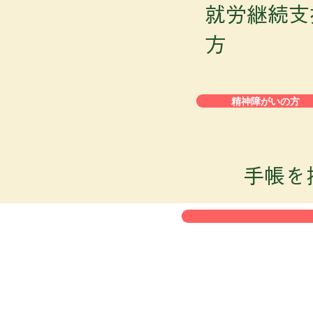
​就労継続
方
精神障がいの方
​手帳