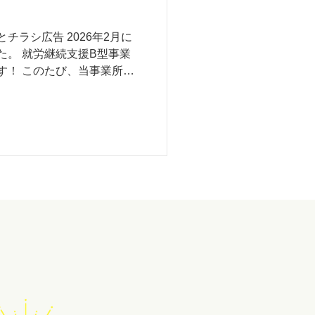
チラシ広告 2026年2月に
た。 就労継続支援B型事業
す！ このたび、当事業所に
いただきたいとの思いか
なりました！ 当事業所
パソコン作業を中心に行っ
な方はもちろん、「パソコン
戦してみたい」という方も
なマウス操作から丁寧にサポ
ください^ ^ また、今回の
eetを使用してオンライン参加
ライブ配信のように視聴する
はご連絡いただけましたら別
す（オンライン参加の場合
です） 【開催日】 ７月１
：００ 【次第】 ・事業所
挨拶 ・支援方針 ・質疑