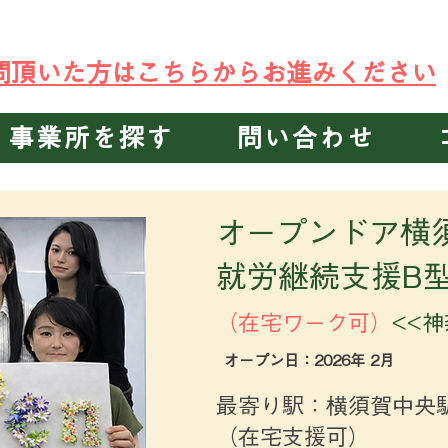
C就労支援事業所B型 オープンドア
新横浜
・
川崎
・
川越
・
千葉中央
・
千葉
・
訪問頂いた方はこちらからお進みください
事業所を探す
問い合わせ
​オープンド
就労継続支援B
（在宅ワーク可）
<<
​オープン日：2026年 2月
最寄り駅：横須賀中央
（在宅支援可）