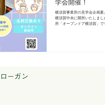
学会開催！
横須賀事業所の見学会企画案と
横須賀中央に開所いたしまし
所「オープンドア横須賀」で
ついて地域の皆さまに知って
ら、 見学交流会を開催することと
では、在宅での利用も可能な
ています。 パソコンが得意
に触れたことはないけれど挑
歓迎しております。 初歩的
ートしておりますので、ご安心
見学交流会では、Googlem
が可能です！ 見学交流会を
スローガン
ことができます！ ご希望者
途メールにてご案内いたしま
は視聴＋チャット質問のみ可能
４日（火）１５：３０～１７
説明 ・サービス管理責任者