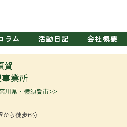
千葉みなと
・
新横浜第二
・
横須賀
・
大阪
・
宮原
コラム
活動日記
会社概要
ア横須賀
型事業所
神奈川県・横須賀市>>
駅から徒歩6分