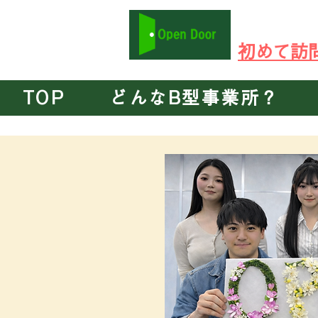
​在宅ワーク可 P
​初めて
TOP
どんなB型事業所？