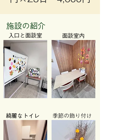
​施設の紹介
入口と​面談室
​面談室内
綺麗なトイレ
​季節の飾り付け