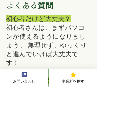
​よくある質問
初心者だけど大丈夫？
初心者さんは、まずパソコ
ンが使えるようになりまし
ょう。 無理せず、ゆっくり
と進んでいけば大丈夫で
す！
利用料について教えてくだ
お問い合わせ
事業所を探す
さい。
無料で利用している割合が多
いです。
具体的に知りたい場合は、
障
害福祉サービスは国の社会保
障下でのサービスのため役