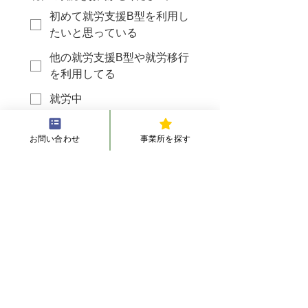
初めて就労支援B型を利用し
たいと思っている
他の就労支援B型や就労移行
を利用してる
就労中
休職中
お問い合わせ
事業所を探す
在学中
連絡がつきやすい日時や体験を行い
たい日時があればご記載ください。
配慮して欲しい事など、お伝えした
い事があればお伝えください。