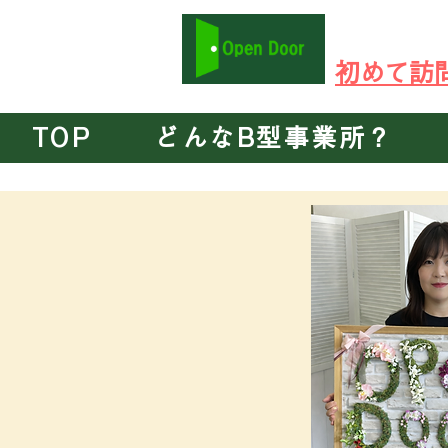
​在宅ワーク可 P
​初めて
TOP
どんなB型事業所？