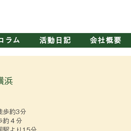
千葉みなと
・
新横浜第二
・
横須賀
・
大阪
・
宮原
コラム
活動日記
会社概要
ア新横浜
徒歩約3分
歩約４分
駅より15分