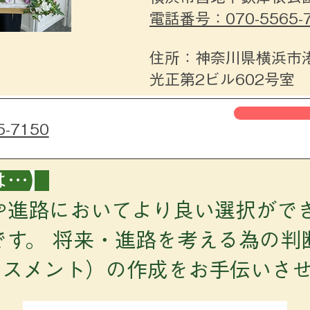
電話番号：070-5565-7
住所：神奈川県横浜市港
光正第2ビル602号室
5-7150
は…】
や進路においてより良い選択がで
です。 将来・進路を考える為の判
セスメント）の作成をお手伝いさ