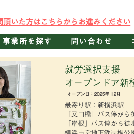
C就労支援事業所B型 オープンドア
新横浜
・
川崎
・
川越
・
千葉中央
・
千葉
・
訪問頂いた方はこちらからお進みください
事業所を探す
問い合わせ
就労選択支援
​オープンド
​オープン日：2025年 12月
最寄り駅：新横浜駅
「又口橋」バス停から
「岸根」バス停から徒
横浜市営地下鉄岸根公園