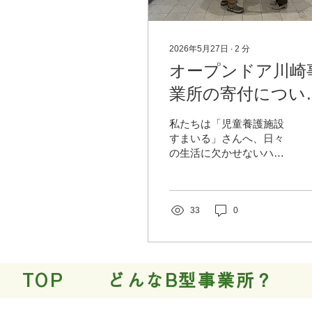
2026年5月27日
∙
2
分
オープンドア川崎
業所の寄付につい
て 寄付先：児童
私たちは「児童養護施設
護施設すまいる
すまいる」さんへ、日々
の生活に欠かせないハン
ドソープや洗剤などの日
用品を寄付させていただ
きました(*´ `*)♪
33
0
TOP
どんなB型事業所？