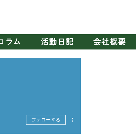
千葉みなと
・
新横浜第二
・
横須賀
・
大阪
・
宮原
コラム
活動日記
会社概要
その他
フォローする