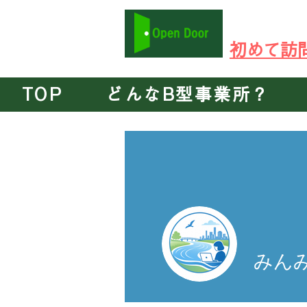
​在宅ワーク可 P
​初めて
TOP
どんなB型事業所？
みん