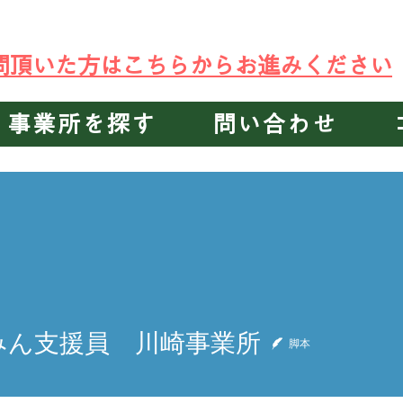
C就労支援事業所B型 オープンドア
新横浜
・
川崎
・
川越
・
千葉中央
・
千葉
・
訪問頂いた方はこちらからお進みください
事業所を探す
問い合わせ
みん支援員 川崎事業所
脚本