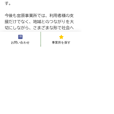
す。
今後も宮原事業所では、利用者様の支
援だけでなく、地域とのつながりを大
切にしながら、さまざまな形で社会へ
貢献していければと思っております。
お問い合わせ
事業所を探す
いただいた感謝状は、宮原事業所内に
大切に掲示させていただきます。
埼玉県社会福祉協議会の皆さま、この
度は貴重なお時間をいただき、誠にあ
りがとうございました！
寄付
宮原
埼玉県社会福祉協議会
ノート
宮原事業所