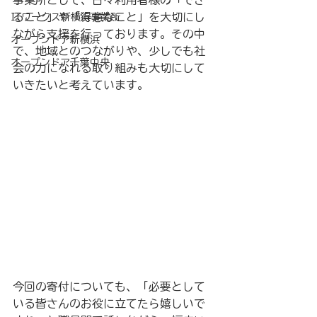
事業所として、日々利用者様の「でき
ること」や「得意なこと」を大切にし
ITワークス新横浜事業所
ながら支援を行っております。その中
オープンドア新横浜
で、地域とのつながりや、少しでも社
オープンドア千葉中央
会の力になれる取り組みも大切にして
いきたいと考えています。
今回の寄付についても、「必要として
いる皆さんのお役に立てたら嬉しいで