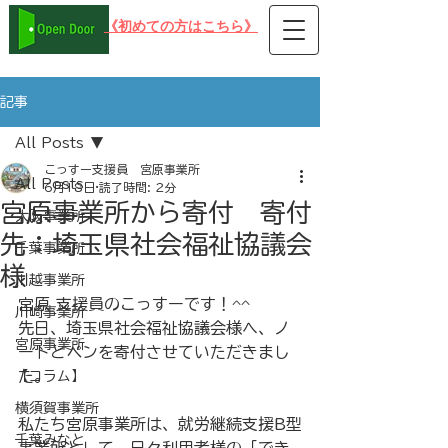
​《初めての方はこちら》
在宅可 PC就労支援事業所B型 オープンドア
記事
All Posts
こっすー支援員 宮原事業所
All Posts
6月18日
読了時間: 2分
宮原事業所から寄付 寄付
大阪事業所
先：埼玉県社会福祉協議会
千葉事業所
様
川越事業所
宮原 支援員のこっすーです！^^
川崎事業所
先日、埼玉県社会福祉協議会様へ、ノ
宮原事業所
ートとペンを寄付させていただきまし
た。
【コラム】
横須賀事業所
私たち宮原事業所は、就労継続支援B型
千葉みなと