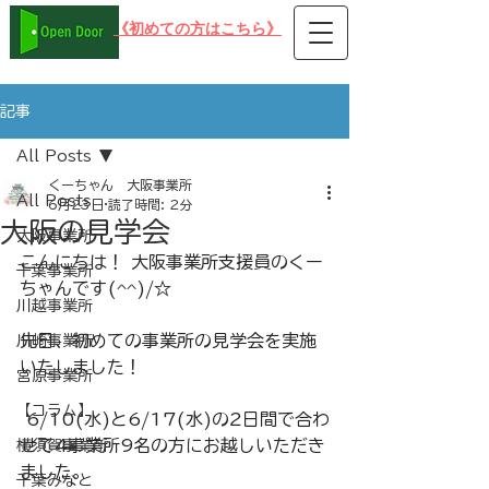
​《初めての方はこちら》
在宅可 PC就労支援事業所B型 オープンドア
記事
All Posts
くーちゃん 大阪事業所
All Posts
6月23日
読了時間: 2分
大阪の見学会
大阪事業所
こんにちは！ 大阪事業所支援員のくー
千葉事業所
ちゃんです(^^)/☆ 
川越事業所
先日、初めての事業所の見学会を実施
川崎事業所
いたしました！
宮原事業所
【コラム】
 6/10(水)と6/17(水)の2日間で合わ
せて4事業所9名の方にお越しいただき
横須賀事業所
ました。
千葉みなと