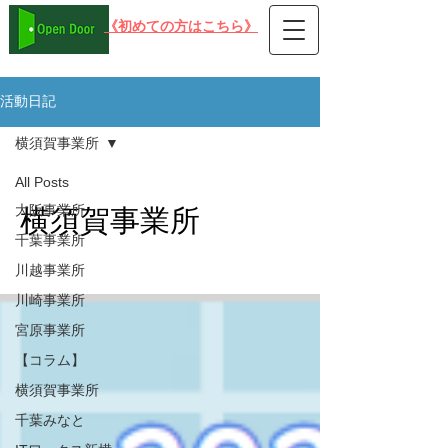
​《初めての方はこちら》
在宅可 PC就労支援事業所B型 オープンドア
活動日記
横須賀事業所
All Posts
大阪事業所
横須賀事業所
千葉事業所
川越事業所
川崎事業所
宮原事業所
【コラム】
横須賀事業所
千葉みなと