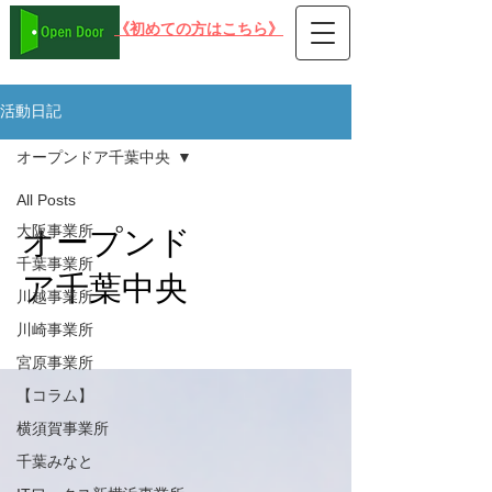
​《初めての方はこちら》
在宅可 PC就労支援事業所B型 オープンドア
活動日記
オープンドア千葉中央
All Posts
大阪事業所
オープンド
千葉事業所
ア千葉中央
川越事業所
川崎事業所
宮原事業所
【コラム】
横須賀事業所
千葉みなと